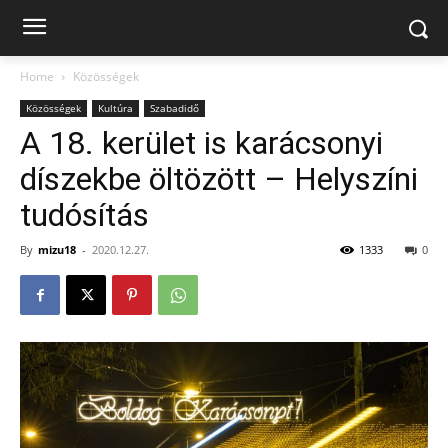
Home
Közösségek
Közösségek
Kultúra
Szabadidő
A 18. kerület is karácsonyi
díszekbe öltözött – Helyszíni
tudósítás
By
mizu18
-
2020.12.27.
1333
0