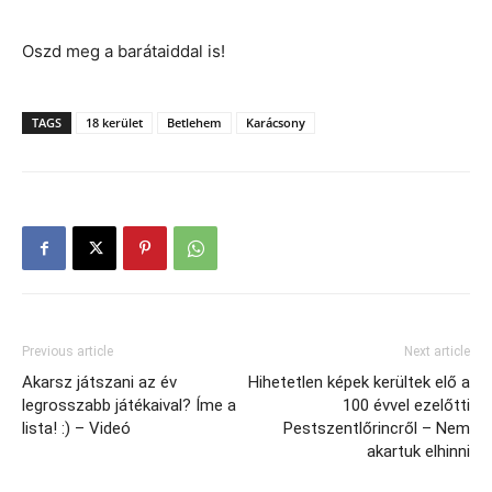
Oszd meg a barátaiddal is!
TAGS
18 kerület
Betlehem
Karácsony
Previous article
Next article
Akarsz játszani az év
Hihetetlen képek kerültek elő a
legrosszabb játékaival? Íme a
100 évvel ezelőtti
lista! :) – Videó
Pestszentlőrincről – Nem
akartuk elhinni