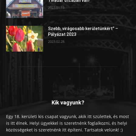
Tivadar utcában van!
2023.01.19.
Szebb, virágosabb kerületünkért” –
Pályázat 2023
2023.02.28.
Kik vagyunk?
Egy 18. kerületi kis csapat vagyunk, akik itt születtek, és most
is itt élnek. Helyi ügyekkel is szeretnénk foglalkozni, és helyi
közösségeket is szeretnénk itt építeni. Tartsatok velünk! :)