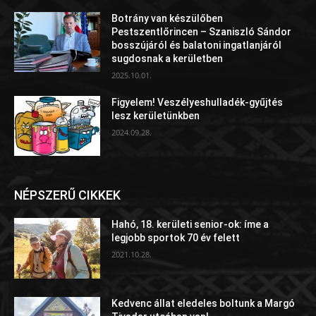
Botrány van készülőben
Pestszentlőrincen – Szaniszló Sándor
bosszújáról és balatoni ingatlanjáról
sugdosnak a kerületben
2025.10.01.
Figyelem! Veszélyeshulladék-gyűjtés
lesz kerületünkben
2024.09.28.
NÉPSZERŰ CIKKEK
Hahó, 18. kerületi senior-ok: íme a
legjobb sportok 70 év felett
2021.10.28.
Kedvenc állat eledeles boltunk a Margó