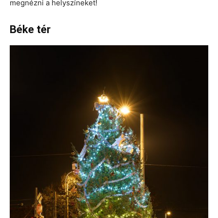
megnézni a helyszíneket!
Béke tér