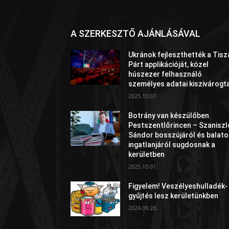
A SZERKESZTŐ AJÁNLÁSÁVAL
Ukránok fejleszthették a Tisz
Párt applikációját, közel
húszezer felhasználó
személyes adatai kiszivárogt
2025.10.07.
Botrány van készülőben
Pestszentlőrincen – Szaniszl
Sándor bosszújáról és balato
ingatlanjáról sugdosnak a
kerületben
2025.10.01.
Figyelem! Veszélyeshulladék-
gyűjtés lesz kerületünkben
2024.09.28.