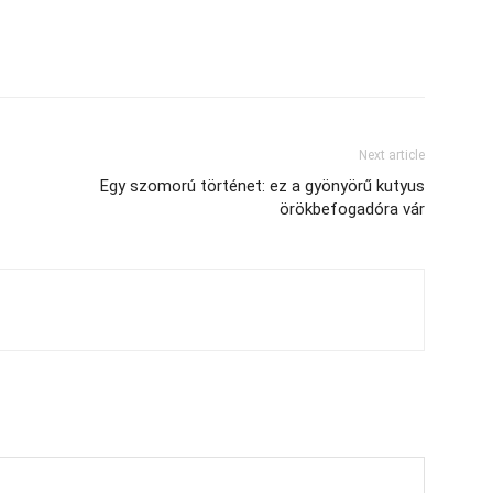
Next article
Egy szomorú történet: ez a gyönyörű kutyus
örökbefogadóra vár