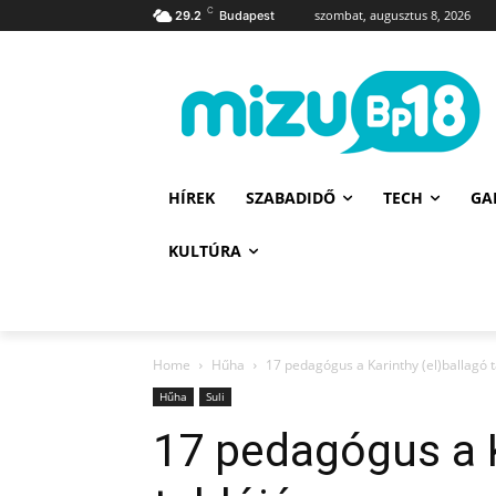
C
szombat, augusztus 8, 2026
29.2
Budapest
HÍREK
SZABADIDŐ
TECH
GA
KULTÚRA
Home
Hűha
17 pedagógus a Karinthy (el)ballagó 
Hűha
Suli
17 pedagógus a K