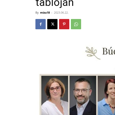
tablóján
By
mizu18
-
2023.06.22.