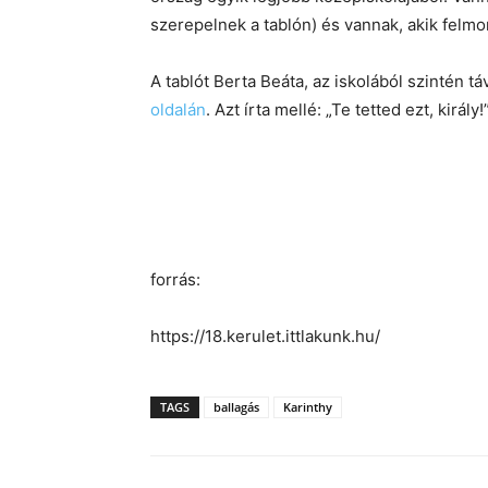
szerepelnek a tablón) és vannak, akik felmo
A tablót Berta Beáta, az iskolából szintén 
oldalán
. Azt írta mellé: „Te tetted ezt, király!
forrás:
https://18.kerulet.ittlakunk.hu/
TAGS
ballagás
Karinthy