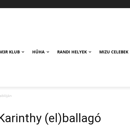
M3R KLUB
HŰHA
RANDI HELYEK
MIZU CELEBEK
tablóján
arinthy (el)ballagó