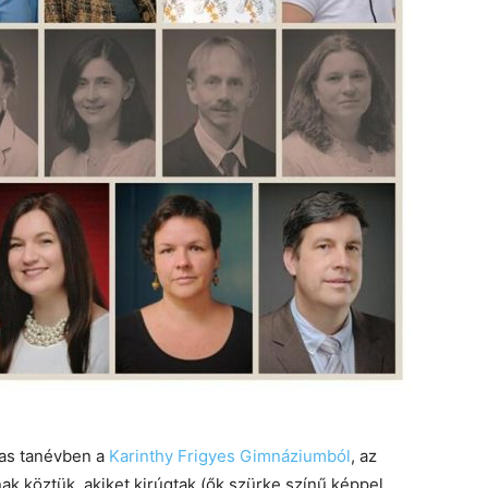
as tanévben a
Karinthy Frigyes Gimnáziumból
, az
ak köztük, akiket kirúgtak (ők szürke színű képpel