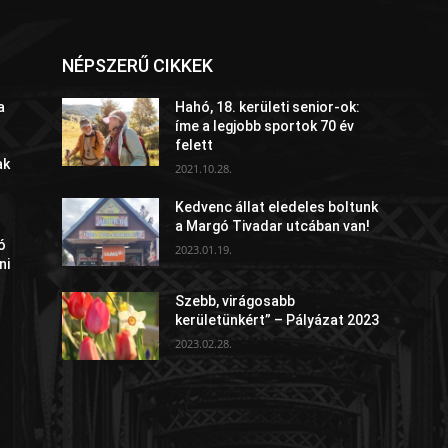
NÉPSZERŰ CIKKEK
a
Hahó, 18. kerületi senior-ok:
íme a legjobb sportok 70 év
felett
ak
2021.10.28.
Kedvenc állat eledeles boltunk
a Margó Tivadar utcában van!
ó
2023.01.19.
ni
Szebb, virágosabb
kerületünkért” – Pályázat 2023
2023.02.28.