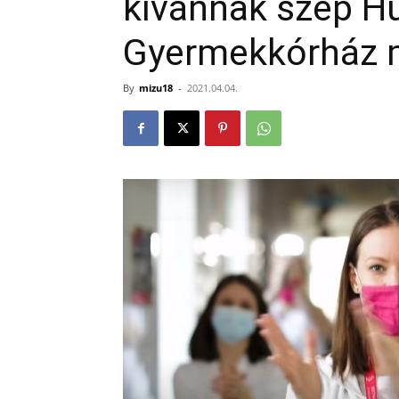
kívánnak szép H
Gyermekkórház m
By
mizu18
-
2021.04.04.