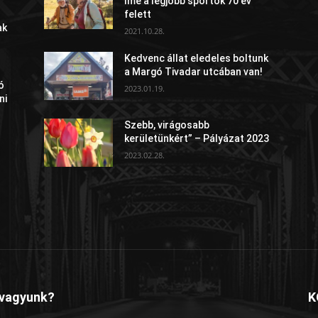
íme a legjobb sportok 70 év
felett
ak
2021.10.28.
Kedvenc állat eledeles boltunk
a Margó Tivadar utcában van!
ó
2023.01.19.
ni
Szebb, virágosabb
kerületünkért” – Pályázat 2023
2023.02.28.
 vagyunk?
K