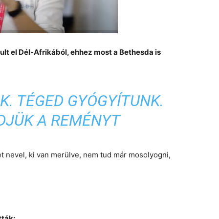
lt el Dél-Afrikából, ehhez most a Bethesda is
K. TÉGED GYÓGYÍTUNK.
DJÜK A REMÉNYT
t nevel, ki van merülve, nem tud már mosolyogni,
tták: