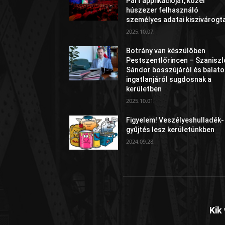
Párt applikációját, közel
húszezer felhasználó
személyes adatai kiszivárogt
2025.10.07.
Botrány van készülőben
Pestszentlőrincen – Szaniszl
Sándor bosszújáról és balato
ingatlanjáról sugdosnak a
kerületben
2025.10.01.
Figyelem! Veszélyeshulladék-
gyűjtés lesz kerületünkben
2024.09.28.
Kik