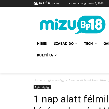
C
szombat, augusztus 8, 2026
29.2
Budapest
HÍREK
SZABADIDŐ
TECH
GA
KULTÚRA
Home
Egészségügy
1 nap alatt félmillióan láttá
Egészségügy
1 nap alatt félmil