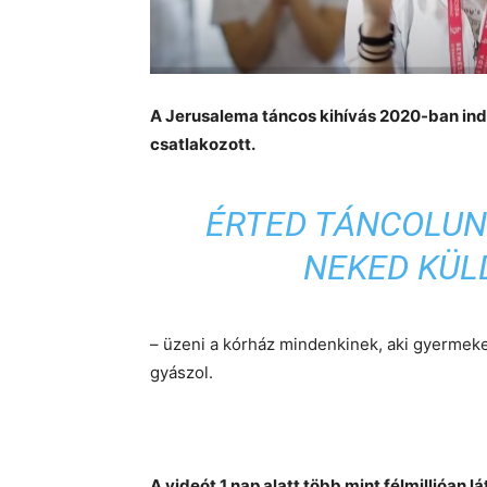
A Jerusalema táncos kihívás 2020-ban indu
csatlakozott.
ÉRTED TÁNCOLUN
NEKED KÜL
– üzeni a kórház mindenkinek, aki gyermeke
gyászol.
A videót 1 nap alatt több mint félmillióan lá