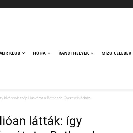
M3R KLUB
HŰHA
RANDI HELYEK
MIZU CELEBEK
k: így kívánnak szép Húsvétot a Bethesda Gyermekkórház...
lióan látták: így