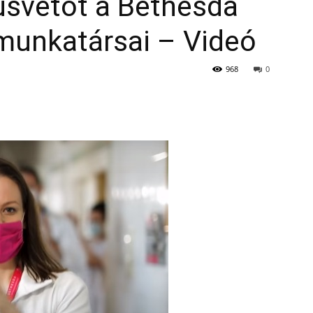
úsvétot a Bethesda
unkatársai – Videó
968
0