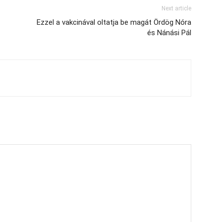
Next article
Ezzel a vakcinával oltatja be magát Ördög Nóra
és Nánási Pál