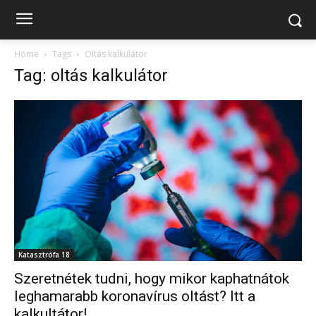
Home
Tags
Oltás kalkulátor
Tag: oltás kalkulátor
Katasztrófa 18
Szeretnétek tudni, hogy mikor kaphatnátok
leghamarabb koronavírus oltást? Itt a
kalkultátor!