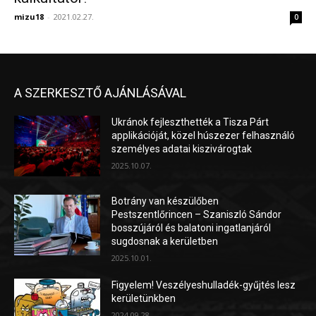
mizu18
-
2021.02.27.
0
A SZERKESZTŐ AJÁNLÁSÁVAL
Ukránok fejleszthették a Tisza Párt
applikációját, közel húszezer felhasználó
személyes adatai kiszivárogtak
2025.10.07.
Botrány van készülőben
Pestszentlőrincen – Szaniszló Sándor
bosszújáról és balatoni ingatlanjáról
sugdosnak a kerületben
2025.10.01.
Figyelem! Veszélyeshulladék-gyűjtés lesz
kerületünkben
2024.09.28.