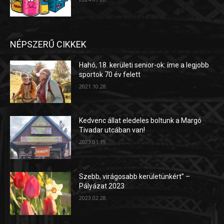
NÉPSZERŰ CIKKEK
Hahó, 18. kerületi senior-ok: íme a legjobb
sportok 70 év felett
2021.10.28.
Kedvenc állat eledeles boltunk a Margó
Tivadar utcában van!
2023.01.19.
Szebb, virágosabb kerületünkért” –
Pályázat 2023
2023.02.28.