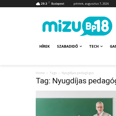
C
péntek, augusztus 7, 2026
29.3
Budapest
HÍREK
SZABADIDŐ
TECH
GA
Home
Tags
Nyugdíjas pedagógus
Tag: Nyugdíjas pedagó