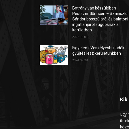
Botrány van készülőben
Pestszentlőrincen – Szaniszló
Sándor bosszújáról és balatoni
ingatlanjáról sugdosnak a
kerületben
2025.10.01.
Figyelem! Veszélyeshulladék-
gyűjtés lesz kerületünkben
2024.09.28.
Kik
Egy 1
itt é
közö