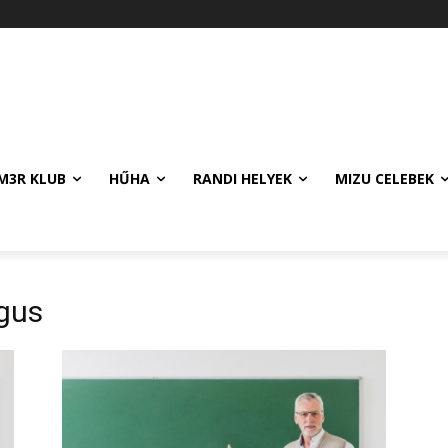
M3R KLUB
HŰHA
RANDI HELYEK
MIZU CELEBEK
gus