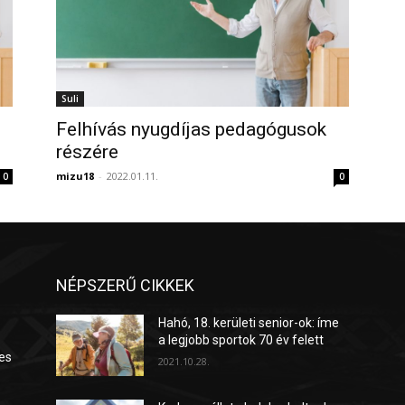
Suli
Felhívás nyugdíjas pedagógusok
részére
mizu18
-
2022.01.11.
0
0
NÉPSZERŰ CIKKEK
Hahó, 18. kerületi senior-ok: íme
a legjobb sportok 70 év felett
es
2021.10.28.