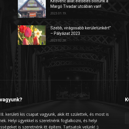
Kedvenc állat eledeles boltunk a
Margó Tivadar utcában van!
2023.01.19.
Szebb, virágosabb kerületünkért”
– Pályázat 2023
2023.02.28.
 vagyunk?
K
8. kerületi kis csapat vagyunk, akik itt születtek, és most is
lnek. Helyi ügyekkel is szeretnénk foglalkozni, és helyi
sségeket is szeretnénk itt építeni. Tartsatok velünk! :)