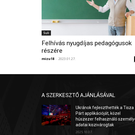
Suli
Felhívás nyugdíjas pedagógusok
részére
mizu18
-
2023.01.27.
A SZERKESZTŐ AJÁNLÁSÁVAL
Ukránok fejleszthették a Tisza
Párt applikációját, közel
húszezer felhasználó személy
adatai kiszivárogtak
2025.10.07.