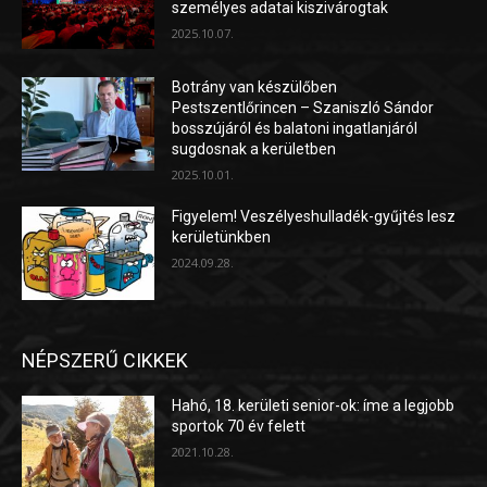
személyes adatai kiszivárogtak
2025.10.07.
Botrány van készülőben
Pestszentlőrincen – Szaniszló Sándor
bosszújáról és balatoni ingatlanjáról
sugdosnak a kerületben
2025.10.01.
Figyelem! Veszélyeshulladék-gyűjtés lesz
kerületünkben
2024.09.28.
NÉPSZERŰ CIKKEK
Hahó, 18. kerületi senior-ok: íme a legjobb
sportok 70 év felett
2021.10.28.