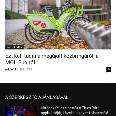
Közlekedés
Ezt kell tudni a megújult közbringáról, a
MOL Bubiról
mizu18
-
2021.05.21.
0
A SZERKESZTŐ AJÁNLÁSÁVAL
Ukránok fejleszthették a Tisza Párt
applikációját, közel húszezer felhasználó