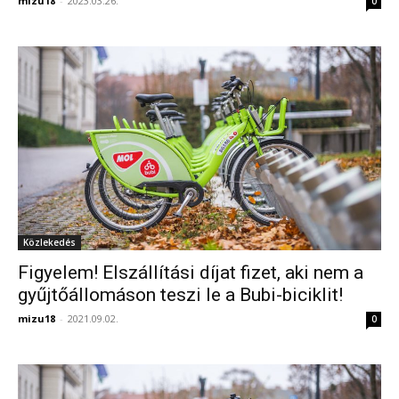
mizu18
-
2023.03.26.
0
Közlekedés
Figyelem! Elszállítási díjat fizet, aki nem a
gyűjtőállomáson teszi le a Bubi-biciklit!
mizu18
-
2021.09.02.
0