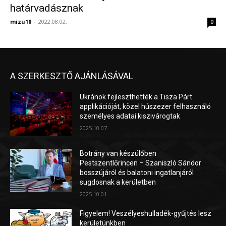
határvadásznak
mizu18
-
2022.08.02.
0
A SZERKESZTŐ AJÁNLÁSÁVAL
Ukránok fejleszthették a Tisza Párt
applikációját, közel húszezer felhasználó
személyes adatai kiszivárogtak
2025.10.07.
Botrány van készülőben
Pestszentlőrincen – Szaniszló Sándor
bosszújáról és balatoni ingatlanjáról
sugdosnak a kerületben
2025.10.01.
Figyelem! Veszélyeshulladék-gyűjtés lesz
kerületünkben