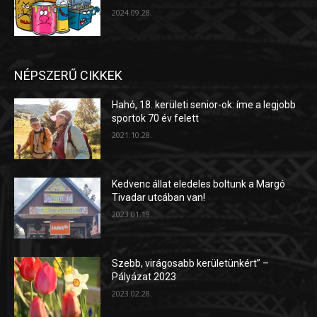
2024.09.28.
NÉPSZERŰ CIKKEK
Hahó, 18. kerületi senior-ok: íme a legjobb
sportok 70 év felett
2021.10.28.
Kedvenc állat eledeles boltunk a Margó
Tivadar utcában van!
2023.01.19.
Szebb, virágosabb kerületünkért” –
Pályázat 2023
2023.02.28.