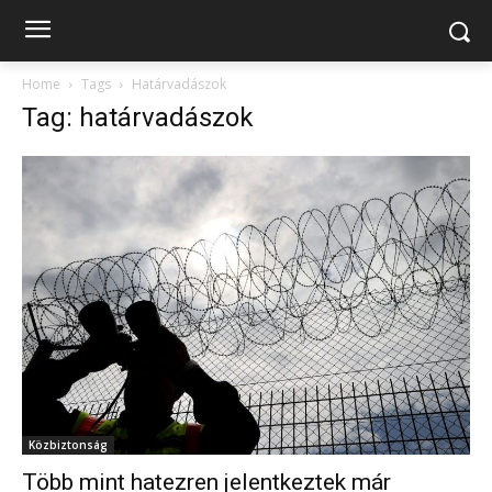
Home
Tags
Határvadászok
Tag: határvadászok
Közbiztonság
Több mint hatezren jelentkeztek már