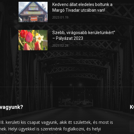
Kedvenc állat eledeles boltunk a
Margó Tivadar utcában van!
2023.01.19.
Szebb, virágosabb kerületünkért”
– Pályázat 2023
2023.02.28.
 vagyunk?
K
8. kerületi kis csapat vagyunk, akik itt születtek, és most is
lnek. Helyi ügyekkel is szeretnénk foglalkozni, és helyi