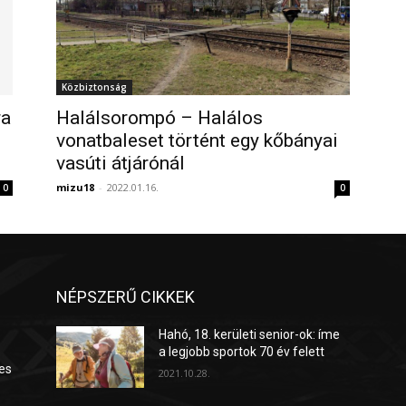
Közbiztonság
Halálsorompó – Halálos
ra
vonatbaleset történt egy kőbányai
vasúti átjárónál
mizu18
-
2022.01.16.
0
0
NÉPSZERŰ CIKKEK
Hahó, 18. kerületi senior-ok: íme
a legjobb sportok 70 év felett
es
2021.10.28.