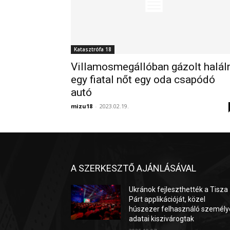
Katasztrófa 18
Villamosmegállóban gázolt halál
egy fiatal nőt egy oda csapódó
autó
mizu18
-
2023.02.19.
A SZERKESZTŐ AJÁNLÁSÁVAL
Ukránok fejleszthették a Tisza
Párt applikációját, közel
húszezer felhasználó személy
adatai kiszivárogtak