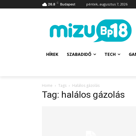
C
péntek, augusztus 7, 2026
26.8
Budapest
HÍREK
SZABADIDŐ
TECH
GA
Home
Tags
Halálos gázolás
Tag: halálos gázolás