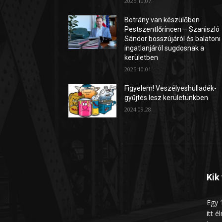
2025.10.07.
Botrány van készülőben
Pestszentlőrincen – Szaniszló
Sándor bosszújáról és balatoni
ingatlanjáról sugdosnak a
kerületben
2025.10.01.
Figyelem! Veszélyeshulladék-
gyűjtés lesz kerületünkben
2024.09.28.
Kik
Egy 1
itt é